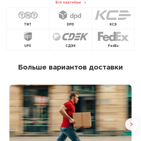
Все партнёры
TNT
DPD
КСЭ
UPS
СДЭК
FedEx
Больше вариантов доставки