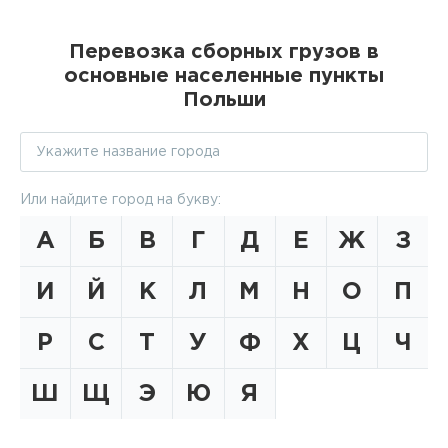
Перевозка сборных грузов в
основные населенные пункты
Польши
Или найдите город на букву:
А
Б
В
Г
Д
Е
Ж
З
И
Й
К
Л
М
Н
О
П
Р
С
Т
У
Ф
Х
Ц
Ч
Ш
Щ
Э
Ю
Я