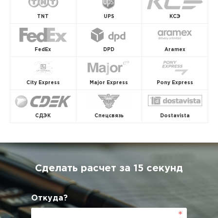
TNT
UPS
КСЭ
FedEx
DPD
Aramex
City Express
Major Express
Pony Express
СДЭК
Спецсвязь
Dostavista
Сделать расчет за 15 секунд
Откуда?