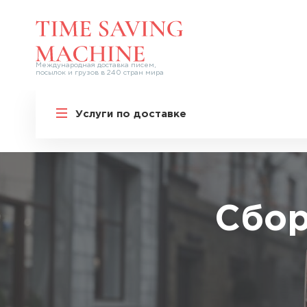
Международная доставка писем,
посылок и грузов в 240 стран мира
Европа
Услуги по доставке
Африка
Австралия и Океания
СНГ
Северная Америка
Сбор
Южная Америка