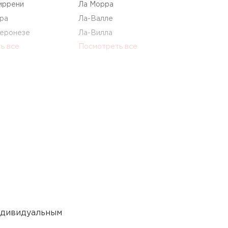
иррени
Ла Морра
ра
Ла-Валле
еронезе
Ла-Вилла
ь все
Посмотреть все
Р
Рабби
навезе
Равасклетто
Равелло
уль-Гарда
Равенна
ь все
Посмотреть все
Ц
индивидуальным
Цамброне