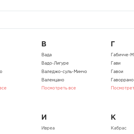
В
Г
Вада
Габичче-М
Вадо-Лигуре
Гави
о
Валеджо-суль-Минчо
Гавои
Валенцано
Гаворрано
все
Посмотреть все
Посмотрет
И
К
Ивреа
Кабрас