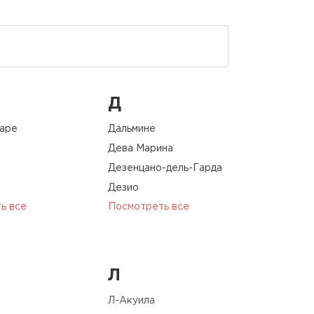
Д
аре
Дальмине
Дева Марина
Дезенцано-дель-Гарда
Дезио
ь все
Посмотреть все
Л
Л-Акуила