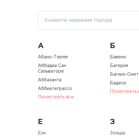
А
Б
Абано-Терме
Бавено
Аббадиа Сан
Багерия
Сальваторе
Баглио-Онет
Аббазанта
Бадеси
Аббиатеграссо
Посмотреть 
Посмотреть все
Е
З
Ези
Зольда