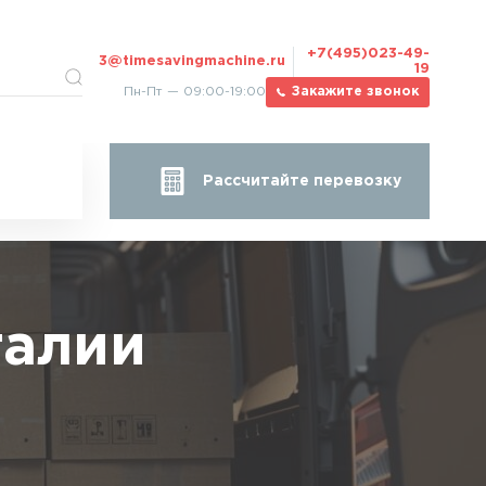
+7(495)023-49-
3@timesavingmachine.ru
19
Пн-Пт — 09:00-19:00
Закажите звонок
Рассчитайте перевозку
талии