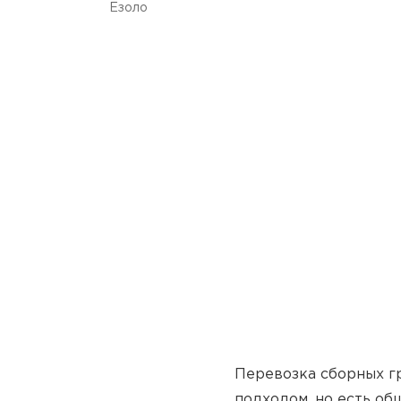
Езоло
М
Н
Мадезимо
Наго
Маджента
Наллес
Маджоне
Нардо
Мадонна-дель-Аква
Нарни
Посмотреть все
Посмотреть 
С
Т
Перевозка сборных гр
С-Аркитту-Кульери
Табиано
подходом, но есть об