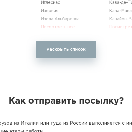
Иглесиас
Кава-де-Т
Изерния
Кава-Мана
Изола Альбарелла
Кавайон-В
Посмотреть все
Посмотрет
О
П
Раскрыть список
Оберегген
Павия
Овиндоли
Павоне-Ка
Одерцо
Паганико
Оджеббио
Паденге-с
все
Посмотреть все
Посмотрет
Как отправить посылку?
У
Ф
узов из Италии или туда из России выполняется с 
Уджате
Фабриано
щие этапы работы.