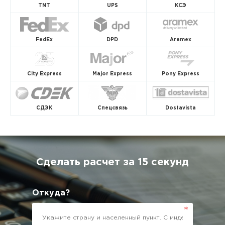
TNT
UPS
КСЭ
FedEx
DPD
Aramex
City Express
Major Express
Pony Express
СДЭК
Спецсвязь
Dostavista
Сделать расчет за 15 секунд
Откуда?