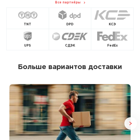
Все партнёры
TNT
DPD
КСЭ
UPS
СДЭК
FedEx
Больше вариантов доставки