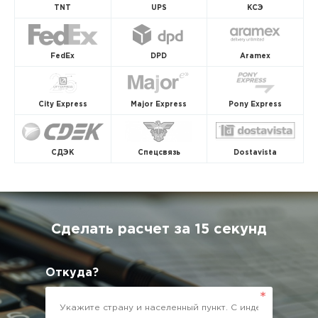
TNT
UPS
КСЭ
FedEx
DPD
Aramex
City Express
Major Express
Pony Express
СДЭК
Спецсвязь
Dostavista
Сделать расчет за 15 секунд
Откуда?