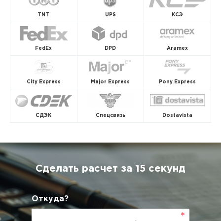
TNT
UPS
КСЭ
FedEx
DPD
Aramex
City Express
Major Express
Pony Express
СДЭК
Спецсвязь
Dostavista
Сделать расчет за 15 секунд
Откуда?