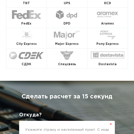
TNT
UPS
КСЭ
FedEx
DPD
Aramex
City Express
Major Express
Pony Express
СДЭК
Спецсвязь
Dostavista
Сделать расчет за 15 секунд
Откуда?