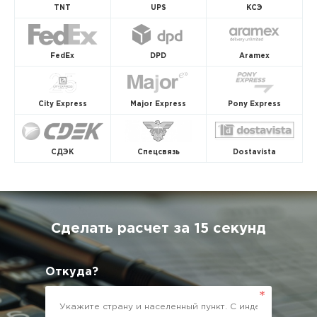
TNT
UPS
КСЭ
FedEx
DPD
Aramex
City Express
Major Express
Pony Express
СДЭК
Спецсвязь
Dostavista
Сделать расчет за 15 секунд
Откуда?